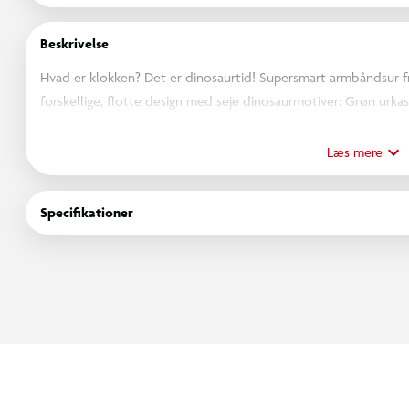
Beskrivelse
Hvad er klokken? Det er dinosaurtid! Supersmart armbåndsur fr
forskellige, flotte design med seje dinosaurmotiver: Grøn urk
panter. Uret er stænktæt, nikkelfrit og inkl. batteri.
Læs mere
OBS! Varen er assorteret, og bestemt variant kan ikke garan
Specifikationer