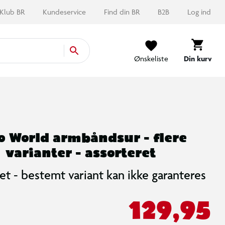
Klub BR
Kundeservice
Find din BR
B2B
Log ind
Ønskeliste
Din kurv
o World armbåndsur - flere
varianter - assorteret
et - bestemt variant kan ikke garanteres
129,95