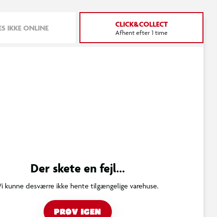
CLICK&COLLECT
S IKKE ONLINE
Afhent efter 1 time
Der skete en fejl...
Vi kunne desværre ikke hente tilgængelige varehuse.
PRØV IGEN