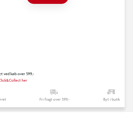
ct ved køb over 599,-
lick&Collect her
rret
Fri fragt over 599,-
Byt i butik