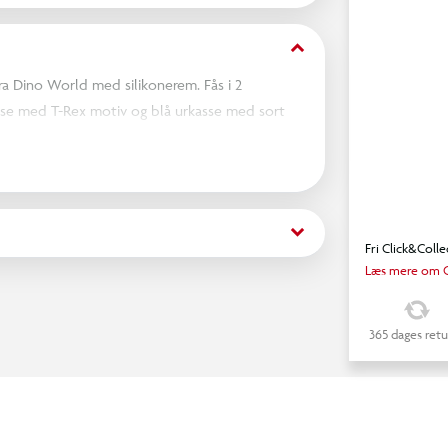
keyboard_arrow_down
a Dino World med silikonerem. Fås i 2
asse med T-Rex motiv og blå urkasse med sort
teres
keyboard_arrow_down
Fri Click&Colle
Læs mere om C
365 dages retu