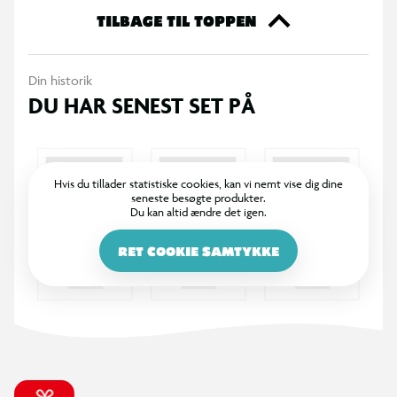
Velegnet til tegninger, noter og dagbog
TILBAGE TIL TOPPEN
Nem at have med på farten
Din historik
DU HAR SENEST SET PÅ
Passer til skole og fritid
Perfekt til kreative børn
Hvis du tillader statistiske cookies, kan vi nemt vise dig dine
seneste besøgte produkter.
Du kan altid ændre det igen.
RET COOKIE SAMTYKKE