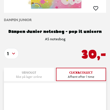
DANPEN JUNIOR
Danpen Junior notesbog - pop it unicorn
A5 notesbog
30,-
1
UDSOLGT
CLICK&COLLECT
Ikke på lager online
Afhent efter 1 time