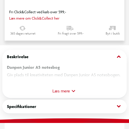
Fri Click&Collect ved køb over 599,-
Læs mere om Click&Collect her
365 dages returret
Fri fragt over 599,-
Byt i butik
keyboard_arrow_down
Beskrivelse
Danpen Junior A5 notesbog
Giv plads til kreativiteten med Danpen Junior A5 notesbogen.
Den praktiske størrelse gør den nem at have med i
skoletasken, så barnet kan tegne, skrive historier, lave noter
Læs mere
og udfolde fantasien både i skolen og derhjemme.
keyboard_arrow_down
Specifikationer
Specifikationer
A5-format