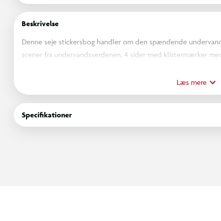
Beskrivelse
Denne seje stickersbog handler om den spændende undervands
scener fra undervandsverdenen, 4 sider med klistermærker me
af det varierede dyreliv fra havet. Den udskårne dykkerbrillefo
klistermærkerne fra forsiden. Med denne fine stickersbog er der
Læs mere
styrker finmotorik, kreativitet og fantasi .
Specifikationer