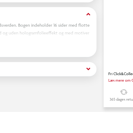
keyboard_arrow_down
verden. Bogen indeholder 16 sider med flotte
d og uden hologramfolieeffekt og med motiver
rm på omslaget giver mulighed for at se
 lagt op til mange timers lærerig leg, der både
keyboard_arrow_down
Fri Click&Colle
Læs mere om C
365 dages retu