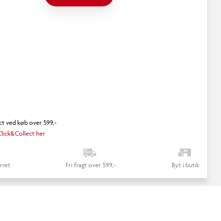
ct ved køb over 599,-
lick&Collect her
rret
Fri fragt over 599,-
Byt i butik