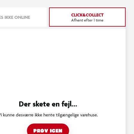
CLICK&COLLECT
S IKKE ONLINE
Afhent efter 1 time
Der skete en fejl...
Vi kunne desværre ikke hente tilgængelige varehuse.
PRØV IGEN