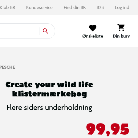
Klub BR
Kundeservice
Find din BR
B2B
Log ind
Ønskeliste
Din kurv
PESCHE
Create your wild life
klistermærkebog
Flere siders underholdning
99,95