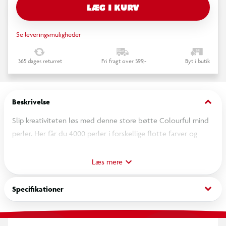
LÆG I KURV
Se leveringsmuligheder
365 dages returret
Fri fragt over 599,-
Byt i butik
keyboard_arrow_down
Beskrivelse
Slip kreativiteten løs med denne store bøtte Colourful mind
perler. Her får du 4000 perler i forskellige flotte farver og
faconer, der er perfekte til kreative projekter som smykker,
figurer, nøgleringe og meget mere.
Læs mere
Perlerne er oplagte til både børn og voksne, og giver timevis
keyboard_arrow_down
Specifikationer
af sjov, leg og fordybelse, alene eller sammen med familie og
venner.