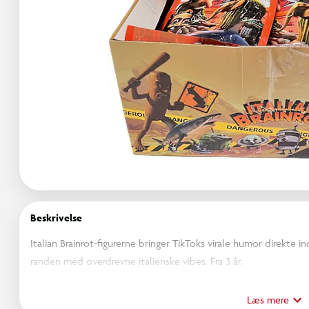
Beskrivelse
Italian Brainrot-figurerne bringer TikToks virale humor direkte in
randen med overdrevne italienske vibes. Fra 3 år.
OBS! Varen er assorteret, og en bestemt variant kan ikke ga
Læs mere