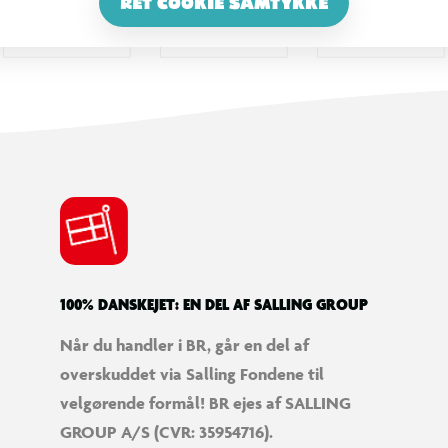
RET COOKIE SAMTYKKE
100% DANSKEJET: EN DEL AF SALLING GROUP
Når du handler i BR, går en del af
overskuddet via Salling Fondene til
velgørende formål! BR ejes af SALLING
GROUP A/S (CVR: 35954716).