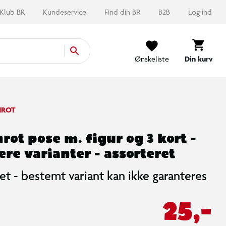
Klub BR
Kundeservice
Find din BR
B2B
Log ind
Ønskeliste
Din kurv
NROT
rot pose m. figur og 3 kort -
lere varianter - assorteret
et - bestemt variant kan ikke garanteres
25,-