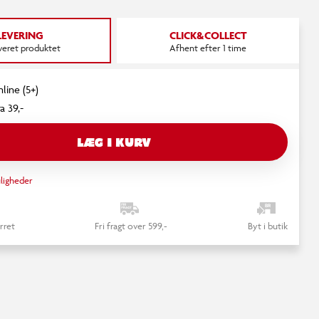
LEVERING
CLICK&COLLECT
everet produktet
Afhent efter 1 time
line (5+)
a 39,-
LÆG I KURV
ligheder
rret
Fri fragt over 599,-
Byt i butik