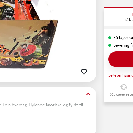
Få l
På lager on
Levering fr
Se leveringsmu
keyboard_arrow_down
365 dages retu
d i din hverdag. Hylende kaotiske og fyldt til
ranteres.