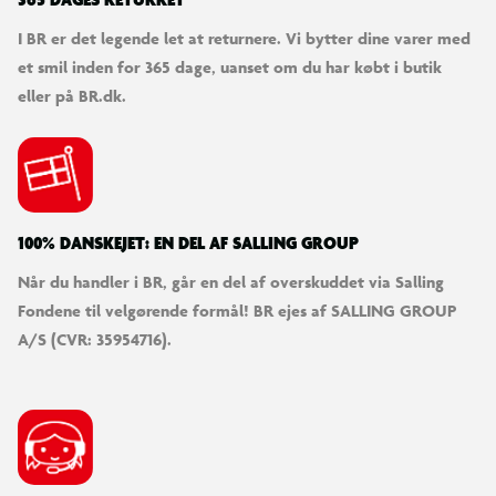
365 DAGES RETURRET
I BR er det legende let at returnere. Vi bytter dine varer med
et smil inden for 365 dage, uanset om du har købt i butik
eller på BR.dk.
100% DANSKEJET: EN DEL AF SALLING GROUP
Når du handler i BR, går en del af overskuddet via Salling
Fondene til velgørende formål! BR ejes af SALLING GROUP
A/S (CVR: 35954716).