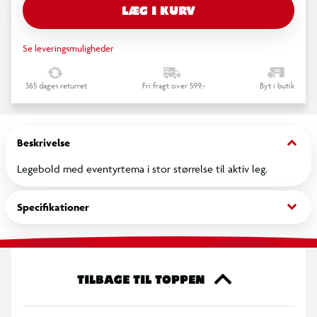
LÆG I KURV
Se leveringsmuligheder
365 dages returret
Fri fragt over 599,-
Byt i butik
keyboard_arrow_down
Beskrivelse
Legebold med eventyrtema i stor størrelse til aktiv leg.
keyboard_arrow_down
Specifikationer
TILBAGE TIL TOPPEN