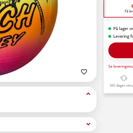
Få l
På lager o
Levering fr
Se leveringsmu
365 dages retu
keyboard_arrow_down
keyboard_arrow_down