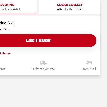
LEVERING
CLICK&COLLECT
everet produktet
Afhent efter 1 time
nline (25+)
a 39,-
LÆG I KURV
ligheder
rret
Fri fragt over 599,-
Byt i butik