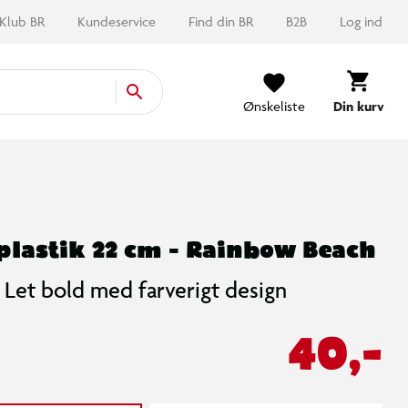
Klub BR
Kundeservice
Find din BR
B2B
Log ind
Ønskeliste
Din kurv
 plastik 22 cm - Rainbow Beach
Let bold med farverigt design
40,-