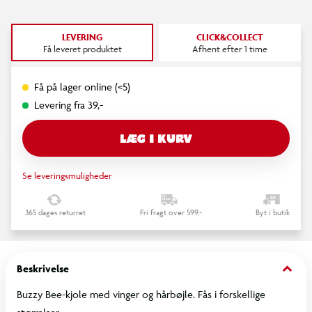
LEVERING
CLICK&COLLECT
Få leveret produktet
Afhent efter 1 time
Få på lager online (<5)
Levering fra 39,-
LÆG I KURV
Se leveringsmuligheder
365 dages returret
Fri fragt over 599,-
Byt i butik
keyboard_arrow_down
Beskrivelse
Buzzy Bee-kjole med vinger og hårbøjle. Fås i forskellige