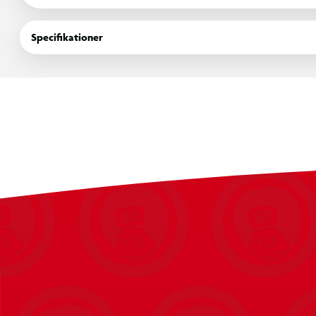
hoppeoplevelse, understøttet af kvalitetsfjedre og en slidstæ
Specifikationer
Specifikationer
Diameter: 305 cm
Ramme i galvaniseret stål
Sikkerhedsnet med indgang
Ekstra rammehøjde for lettere adgang
54 fjedre for jævn hoppeoplevelse
Hoppemåtte i PP-materiale
Egnet til udendørs opsætning i haveområder
Maks. belastning: 130 kg
Leveres i 2 kasser
Kasse 1: 25 kg - 126 x 44 x 16,5 cm
Kasse 2: 23,5 kg - 127 x 38 x 14,5 cm