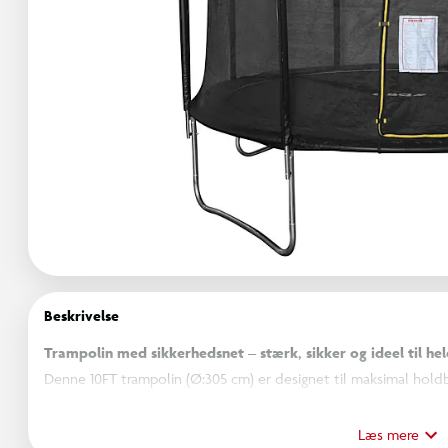
Beskrivelse
Trampolin med sikkerhedsnet – stærk, sikker og ideel til hel
Denne 10FT trampolin (Ø:305 cm) er designet til maksimal hol
varmgalvaniseret stålkonstruktion, kraftig kantpolstring og et 
og voksne, der ønsker sjo, leg og motion i haven. Trampolinen leverer en stabil og komfortabel
Læs mere