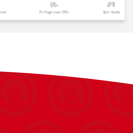
rret
Fri fragt over 599,-
Byt i butik