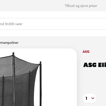
Tilbud og sjove priser
nd 14.000 varer
etrampoliner
ASG
ASG El
1