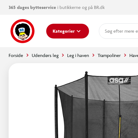
365 dages bytteservice
i butikkerne og på BR.dk
mere e
Kategorier
Forside
Udendørs leg
Leg i haven
Trampoliner
Hav