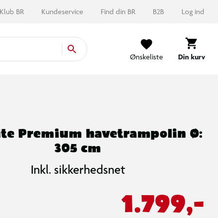
Klub BR
Kundeservice
Find din BR
B2B
Log ind
Ønskeliste
Din kurv
ite Premium havetrampolin Ø:
305 cm
Inkl. sikkerhedsnet
1.799,-