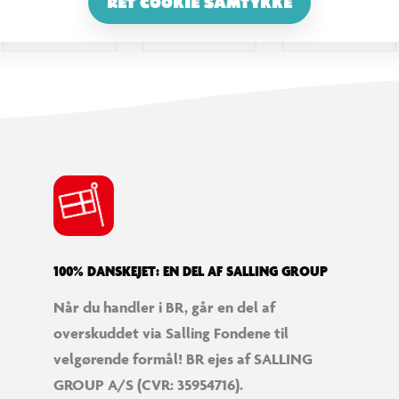
RET COOKIE SAMTYKKE
100% DANSKEJET: EN DEL AF SALLING GROUP
Når du handler i BR, går en del af
overskuddet via Salling Fondene til
velgørende formål! BR ejes af SALLING
GROUP A/S (CVR: 35954716).