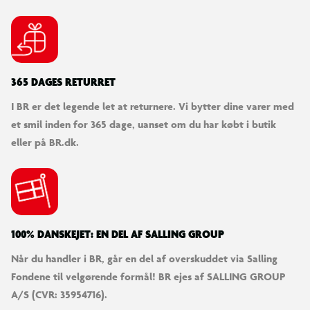
365 DAGES RETURRET
I BR er det legende let at returnere. Vi bytter dine varer med
et smil inden for 365 dage, uanset om du har købt i butik
eller på BR.dk.
100% DANSKEJET: EN DEL AF SALLING GROUP
Når du handler i BR, går en del af overskuddet via Salling
Fondene til velgørende formål! BR ejes af SALLING GROUP
A/S (CVR: 35954716).