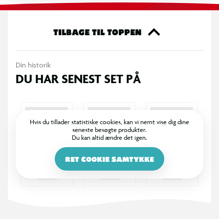
- Roterende fidgetspinner der samtidig fungerer som et
viskelæder
- Fidgetspinnere styrker finmotorikken og virker afstressende
TILBAGE TIL TOPPEN
- Fås i fire forskellige farvevarianter
Din historik
OBS! Varen er assorteret, og bestemt variant kan ikke
DU HAR SENEST SET PÅ
garanteres
Hvis du tillader statistiske cookies, kan vi nemt vise dig dine
seneste besøgte produkter.
Du kan altid ændre det igen.
RET COOKIE SAMTYKKE