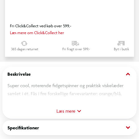
Fri Click&Collect ved køb over 599,-
Læs mere om Click&Collect her
365 dages returret
Fri fragt over 599,-
Byt i butik
keyboard_arrow_down
Beskrivelse
Super cool, roterende fidgetspinner og praktisk viskelæder
samlet i ét. Fås i fire forskellige farvevarianter: orange/blå,
gul/sort, blå/grøn og blå/sort. Fidgetspinnere styrker de
finmotoriske færdigheder og kan medvirke til at holde
Læs mere
koncentrationen, skabe ro og mindske stress. God at have
med i penalhuset.
keyboard_arrow_down
Specifikationer